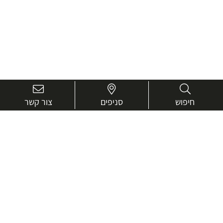
חיפוש
סניפים
צור קשר
בואו נכיר טוב יותר.
אנחנו כאן כדי לעזור ולייעץ בכל שאלה
שם
מלא