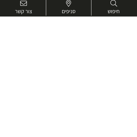
חיפוש
סניפים
צור קשר
בואו נכיר טוב יותר.
אנחנו כאן כדי לעזור ולייעץ בכל שאלה
שם
מלא
טלפון
דוא"ל
עיר