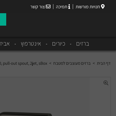
חנויות מורשות
תמיכה
צור קשר
הנס
גרואה
ברזים
כיורים
אינטרפוץ
אביז
דף הבית
>
ברזים מעוצבים למטבח
>
, pull-out spout, 2jet, sBox