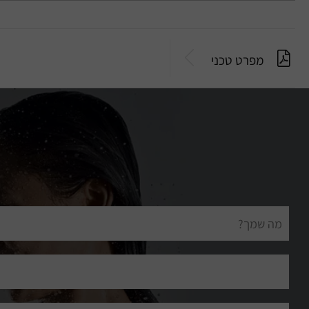
מפרט טכני
שם
מלא
דוא"ל