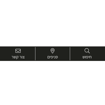
חיפוש
סניפים
צור קשר
בואו נכיר טוב יותר.
אנחנו כאן כדי לעזור ולייעץ בכל שאלה
שם