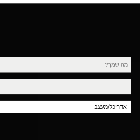
שם
מלא
דוא"ל