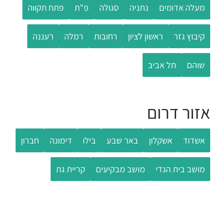
מעלה אדומים
נתניה
סגולה
פ"ת
פתח תקווה
קיבוץ גזר
ראשון לציון
רחובות
רמלה
רעננה
שוהם
תל אביב
אזור דרום
אשדוד
אשקלון
באר שבע
בילו
דימונה
חברון
מושב בית הגדי
מושב מבקיעים
קריית גת