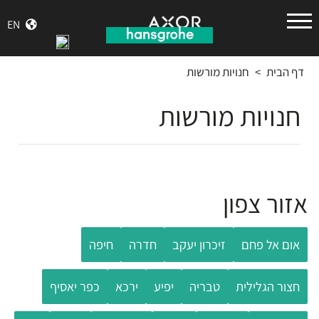
הנס
EN
גרואה
דף הבית
>
חנויות מורשות
חנויות מורשות
אזור צפון
אום אל פחם
זיכרון יעקב
חדרה
חיפה
חצור הגלילית
טבריה
יפיע
ירכא
כפר יאסיף