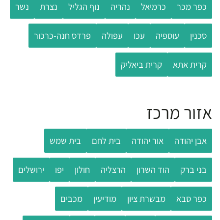
כפר מכר
כרמיאל
נהריה
נוף הגליל
נצרת
נשר
סכנין
עוספיה
עכו
עפולה
פרדס חנה-כרכור
קרית אתא
קרית ביאליק
אזור מרכז
אבן יהודה
אור יהודה
בית לחם
בית שמש
בני ברק
הוד השרון
הרצליה
חולון
יפו
ירושלים
כפר סבא
מבשרת ציון
מודיעין
מכבים