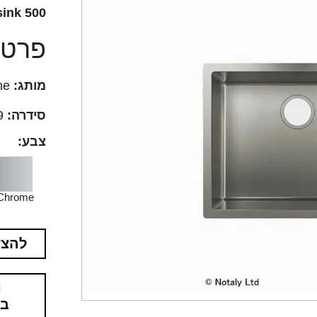
ink 500
פרטים
מותג:
Hansgrohe
סידרה:
S719
צבע:
Chrome
להצע
בא