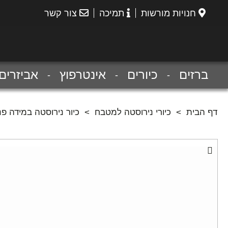
חנויות מורשות
תמיכה
צור קשר
הנס
גרואה
ברזים
כיורים
אינטרפוץ
אביזרים
דף הבית
>
כיורי נירוסטה למטבח
>
כיור נירוסטה במידה פנימית 500X400 מ"מ להת