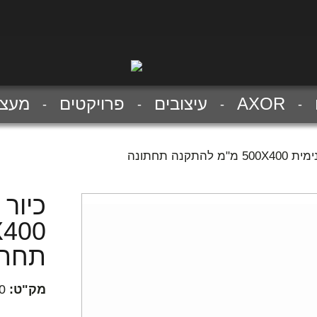
AXOR
עיצובים
פרויקטים
מעצב
קנה תחתונה
כיור 
תחתו
מק"ט:
0