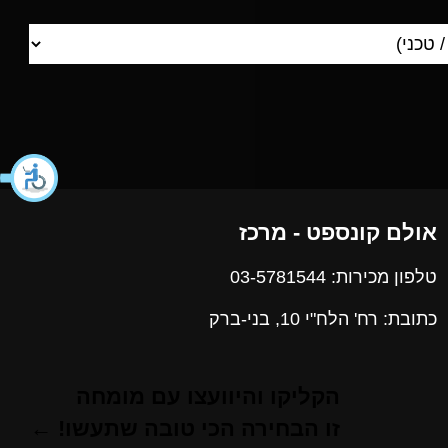
אולם קונספט - מרכז
טלפון מכירות: 03-5781544
כתובת: רח' הלח"י 10, בני-ברק
הקליקו והיוועצו עם מומחה
זו הבחירה הכי טובה שתעשו! ←