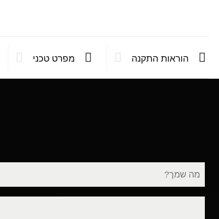
הוראות התקנה
מפרט טכני
שם
מלא
דוא"ל