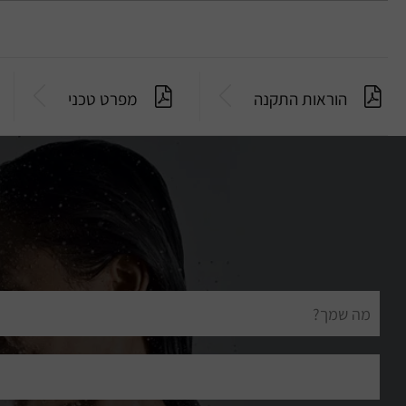
הוראות התקנה
מפרט טכני
שם
מלא
דוא"ל