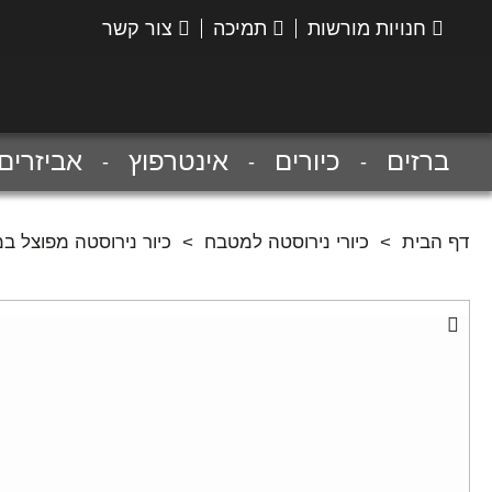
חנויות מורשות
תמיכה
צור קשר
הנס
גרואה
ברזים
כיורים
אינטרפוץ
אביזרים
דף הבית
>
כיורי נירוסטה למטבח
>
כיור נירוסטה מפוצל במידה פנימית 450X400 מ"מ + 