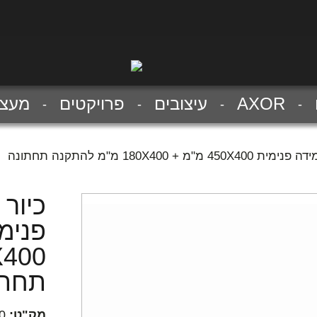
AXOR
עיצובים
פרויקטים
מעצב
180X400 מ"מ להתקנה תחתונה
כיור
תחתו
מק"ט:
0