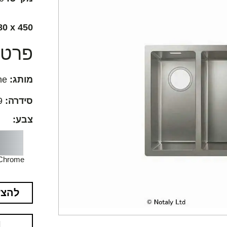
80 x 450
פרטים
מותג:
Hansgrohe
סידרה:
S719
צבע:
Chrome
להצע