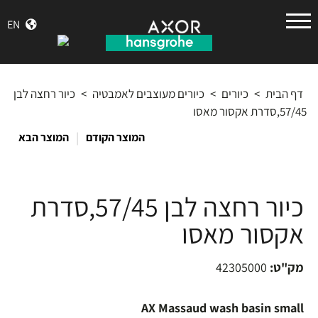
הנס
EN
גרואה
דף הבית
>
כיורים
>
כיורים מעוצבים לאמבטיה
>
כיור רחצה לבן
57/45,סדרת אקסור מאסו
|
המוצר הקודם
המוצר הבא
כיור רחצה לבן 57/45,סדרת
אקסור מאסו
מק"ט:
42305000
AX Massaud wash basin small