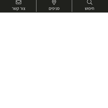
חיפוש
סניפים
צור קשר
בואו נכיר טוב יותר.
אנחנו כאן כדי לעזור ולייעץ בכל שאלה
שם
מלא
טלפון
דוא"ל
עיר