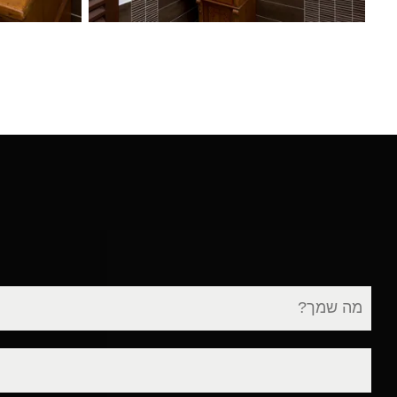
שם
מלא
דוא"ל