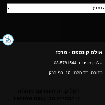
אולם קונספט - מרכז
טלפון מכירות: 03-5781544
כתובת: רח' הלח"י 10, בני-ברק
הקליקו והיוועצו עם מומחה
זו הבחירה הכי טובה שתעשו! ←