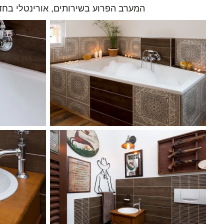
המערב הפרוע בשירותים, אורינטלי בחדר האמבטיה: מערבלים Axor Citterio ו- treux