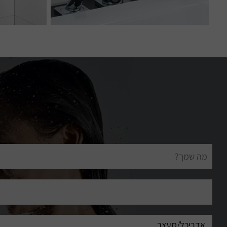
שם
מלא
דוא"ל